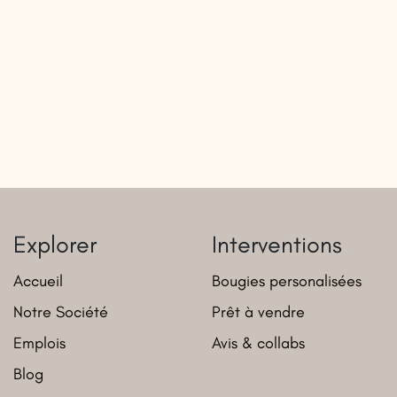
Explorer
Interventions
Accueil
Bougies personalisées
Notre Société
Prêt à vendre
Emplois
Avis & collabs
Blog