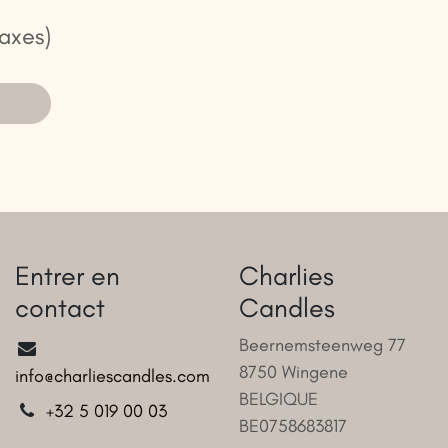
taxes)
Entrer en
Charlies
contact
Candles
Beernemsteenweg 77
8750 Wingene
info@charliescandles.com
BELGIQUE
+32 5 019 00 03
BE0758683817