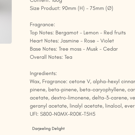
Content: 180g
Size Product: 90mm (H) - 75mm (Ø)
Fragrance:
Top Notes: Bergamot - Lemon - Red fruits
Heart Notes: Jasmine - Rose - Violet
Base Notes: Tree moss - Musk - Cedar
Overall Notes: Tea
Ingredients:
Wax, Fragrance: cetone V, alpha-hexyl cinn
pinene, beta-pinene, beta-caryophyllene, car
acetate, dextro-limonene, delta-3-carene, ver
geranyl acetate, linalyl acetate, linalool, ever
UFI: S800-N0MX-R00K-T5H5
Darjeeling Delight