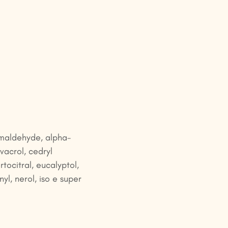
amaldehyde, alpha-
vacrol, cedryl
tocitral, eucalyptol,
nyl, nerol, iso e super