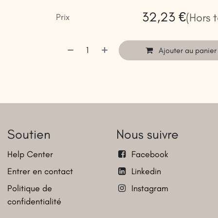
32,23
€
(Hors 
Prix
Ajouter au panier
Soutien
Nous suivre
Help Center
Facebook
Entrer en contact
Linkedin
Politique de
Instagram
confidentialité