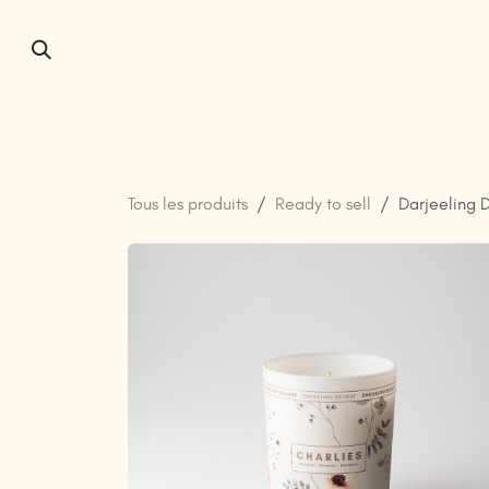
Se rendre au contenu
Accueil
À propos de nous
Tous les produits
Ready to sell
Darjeeling 