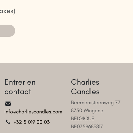
taxes)
Entrer en
Charlies
contact
Candles
Beernemsteenweg 77
8750 Wingene
info@charliescandles.com
BELGIQUE
+32 5 019 00 03
BE0758683817