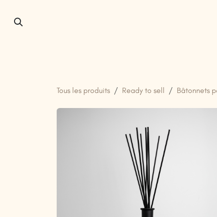
Se rendre au contenu
Accueil
À propos de nous
Tous les produits
Ready to sell
Bâtonnets p