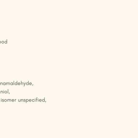
ood
nnamaldehyde,
niol,
l isomer unspecified,