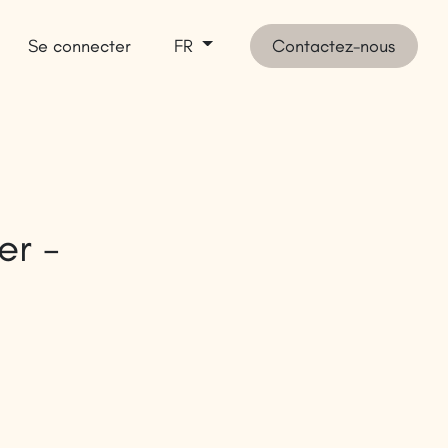
Se connecter
Contactez-nous
FR
 vendre
Inspirez-vous
SHOP
er -