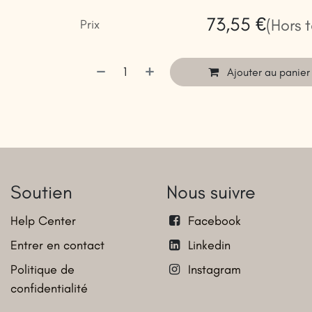
73,55
€
(Hors 
Prix
Ajouter au panier
Soutien
Nous suivre
Help Center
Facebook
Entrer en contact
Linkedin
Politique de
Instagram
confidentialité