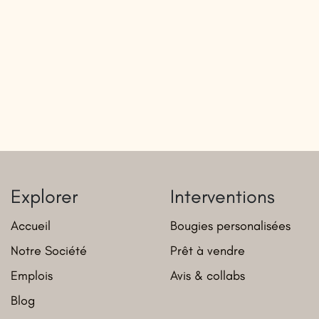
Explorer
Interventions
Accueil
Bougies personalisées
Notre Société
Prêt à vendre
Emplois
Avis & collabs
Blog