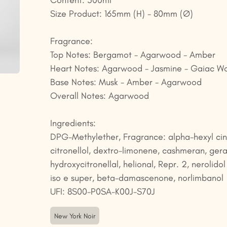
Content: 500ml
Size Product: 165mm (H) - 80mm (Ø)
Fragrance:
Top Notes: Bergamot - Agarwood - Amber
Heart Notes: Agarwood - Jasmine - Gaiac W
Base Notes: Musk - Amber - Agarwood
Overall Notes: Agarwood
Ingredients:
DPG-Methylether, Fragrance: alpha-hexyl ci
citronellol, dextro-limonene, cashmeran, gera
hydroxycitronellal, helional, Repr. 2, nerolido
iso e super, beta-damascenone, norlimbanol
UFI: 8S00-P0SA-K00J-S70J
New York Noir